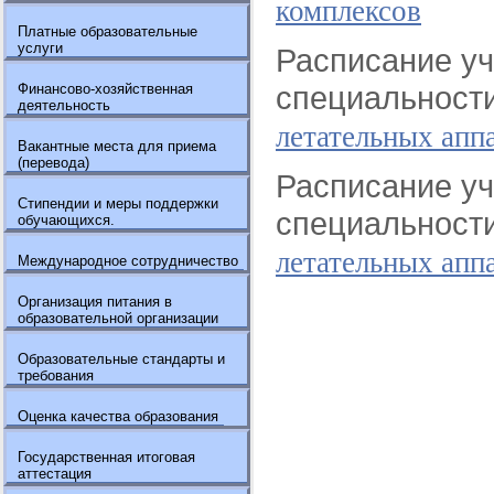
комплексов
Платные образовательные
услуги
Расписание уч
специальност
Финансово-хозяйственная
деятельность
летательных аппа
Вакантные места для приема
(перевода)
Расписание уч
Стипендии и меры поддержки
специальност
обучающихся.
летательных апп
Международное сотрудничество
Организация питания в
образовательной организации
Образовательные стандарты и
требования
Оценка качества образования
Государственная итоговая
аттестация