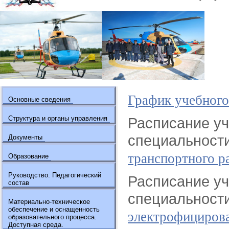
График учебного
Основные сведения
Структура и органы управления
Расписание уч
специальност
Документы
транспортного р
Образование
Руководство. Педагогический
Расписание уч
состав
специальност
Материально-техническое
обеспечение и оснащенность
электрофициров
образовательного процесса.
Доступная среда.