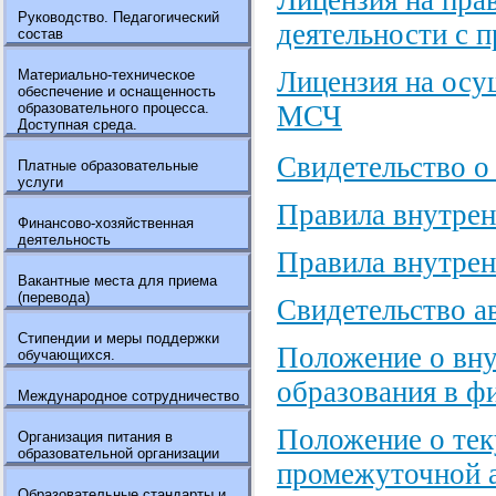
Руководство. Педагогический
деятельности с 
состав
Лицензия на осу
Материально-техническое
обеспечение и оснащенность
образовательного процесса.
МСЧ
Доступная среда.
Свидетельство о
Платные образовательные
услуги
Правила внутрен
Финансово-хозяйственная
деятельность
Правила внутрен
Вакантные места для приема
(перевода)
Свидетельство а
Стипендии и меры поддержки
Положение о вну
обучающихся.
образования в ф
Международное сотрудничество
Положение о тек
Организация питания в
образовательной организации
промежуточной а
Образовательные стандарты и