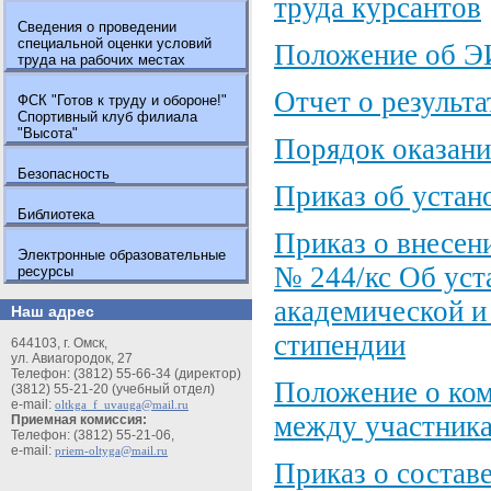
труда курсантов
Сведения о проведении
специальной оценки условий
Положение об 
труда на рабочих местах
Отчет о результ
ФСК "Готов к труду и обороне!"
Спортивный клуб филиала
"Высота"
Порядок оказани
Безопасность
Приказ об устан
Библиотека
Приказ о внесени
Электронные образовательные
№ 244/кс Об уст
ресурсы
академической и
Наш адрес
стипендии
644103, г. Омск,
ул. Авиагородок, 27
Телефон: (3812) 55-66-34 (директор)
Положение о ком
(3812) 55-21-20 (учебный отдел)
e-mail:
oltkga_f_uvauga@mail.ru
между участник
Приемная комиссия:
Телефон: (3812) 55-21-06,
e-mail:
priem-oltyga@mail.ru
Приказ о состав