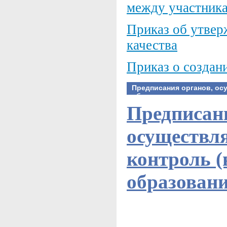
между участник
Приказ об утвер
качества
Приказ о создани
Предписания органов, ос
образования
Предписани
осуществл
контроль (
образован