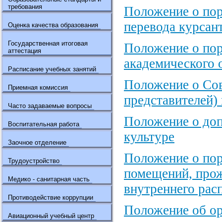
требования
Положение о пор
перевода курсан
Оценка качества образования
Государственная итоговая
Положение о пор
аттестация
академического 
Расписание учебных занятий
Положение о Сов
Приемная комиссия
представителей
Часто задаваемые вопросы
Положение о доп
Воспитательная работа
культуре
Заочное отделение
Положение о пор
Трудоустройство
помещений, про
Медико - санитарная часть
внутреннего рас
Противодействие коррупции
Положение об ор
Авиационный учебный центр