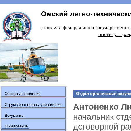
Омский летно-технически
- филиал федерального государстве
институт граж
Отдел организации закуп
Основные сведения
Антоненко Л
Структура и органы управления
начальник отд
Документы
договорной р
Образование