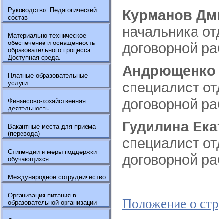
Руководство. Педагогический
Курманов Дм
состав
начальника от
Материально-техническое
обеспечение и оснащенность
договорной р
образовательного процесса.
Доступная среда.
Андрющенко 
Платные образовательные
услуги
специалист от
договорной р
Финансово-хозяйственная
деятельность
Гудилина Ек
Вакантные места для приема
(перевода)
специалист от
Стипендии и меры поддержки
договорной р
обучающихся.
Международное сотрудничество
Организация питания в
Положение о стр
образовательной организации