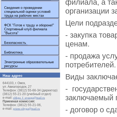
филиала, а та
Сведения о проведении
организации з
специальной оценки условий
труда на рабочих местах
Цели подразд
ФСК "Готов к труду и обороне!"
Спортивный клуб филиала
- закупка тов
"Высота"
ценам.
Безопасность
Библиотека
- продажа усл
Электронные образовательные
потребителей.
ресурсы
Виды заключа
Наш адрес
644103, г. Омск,
- государстве
ул. Авиагородок, 27
Телефон: (3812) 55-66-34 (директор)
(3812) 55-21-20 (учебный отдел)
заключаемый п
e-mail:
oltkga_f_uvauga@mail.ru
Приемная комиссия:
Телефон: (3812) 55-21-06,
- договор о с
e-mail:
priem-oltyga@mail.ru