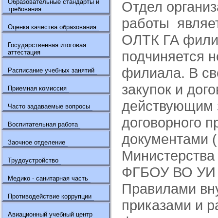
Образовательные стандарты и
Отдел организ
требования
работы являе
Оценка качества образования
ОЛТК ГА фили
Государственная итоговая
подчиняется н
аттестация
филиала. В св
Расписание учебных занятий
закупок и дог
Приемная комиссия
действующим 
Часто задаваемые вопросы
договорного п
Воспитательная работа
документами (
Заочное отделение
Министерства 
Трудоустройство
ФГБОУ ВО УИ 
Медико - санитарная часть
Правилами вну
Противодействие коррупции
приказами и 
Авиационный учебный центр