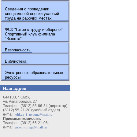
Сведения о проведении
специальной оценки условий
труда на рабочих местах
ФСК "Готов к труду и обороне!"
Спортивный клуб филиала
"Высота"
Безопасность
Библиотека
Электронные образовательные
ресурсы
Наш адрес
644103, г. Омск,
ул. Авиагородок, 27
Телефон: (3812) 55-66-34 (директор)
(3812) 55-21-20 (учебный отдел)
e-mail:
oltkga_f_uvauga@mail.ru
Приемная комиссия:
Телефон: (3812) 55-21-06,
e-mail:
priem-oltyga@mail.ru