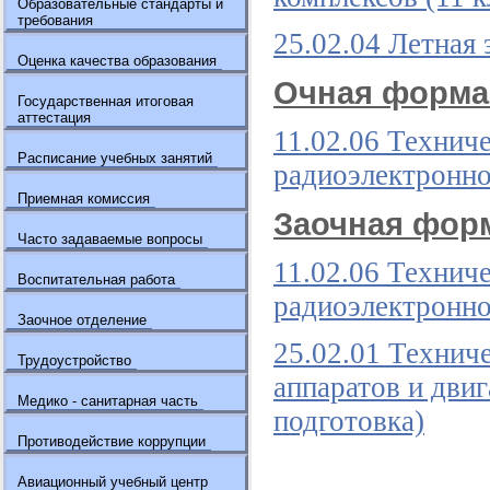
Образовательные стандарты и
требования
25.02.04 Летная 
Оценка качества образования
Очная форма
Государственная итоговая
аттестация
11.02.06 Технич
Расписание учебных занятий
радиоэлектронно
Приемная комиссия
Заочная фор
Часто задаваемые вопросы
11.02.06 Технич
Воспитательная работа
радиоэлектронно
Заочное отделение
25.02.01 Технич
Трудоустройство
аппаратов и двиг
Медико - санитарная часть
подготовка)
Противодействие коррупции
Авиационный учебный центр