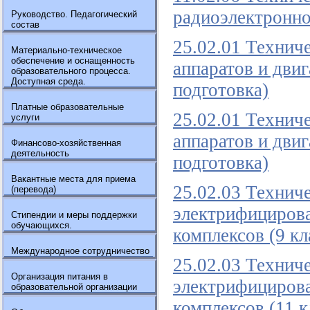
радиоэлектронно
Руководство. Педагогический
состав
25.02.01 Технич
Материально-техническое
обеспечение и оснащенность
аппаратов и двиг
образовательного процесса.
Доступная среда.
подготовка)
Платные образовательные
25.02.01 Технич
услуги
аппаратов и двиг
Финансово-хозяйственная
деятельность
подготовка)
Вакантные места для приема
25.02.03 Технич
(перевода)
электрифициров
Стипендии и меры поддержки
обучающихся.
комплексов (9 кл
Международное сотрудничество
25.02.03 Технич
Организация питания в
электрифициров
образовательной организации
комплексов (11 к