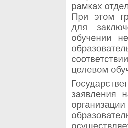
рамках отдел
При этом гр
для заключ
обучении н
образова
соответстви
целевом обу
Государст
заявления 
организа
образоват
осуществл