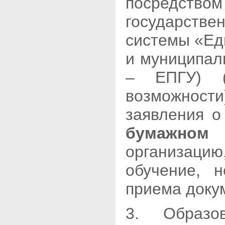
посредс
государст
системы «Ед
и муниципал
– ЕПГУ) (
возможност
заявления о
бумажно
организацию
обучение, 
приема доку
3. Образов