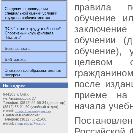
правила п
Сведения о проведении
специальной оценки условий
обучение и
труда на рабочих местах
заключени
ФСК "Готов к труду и обороне!"
Спортивный клуб филиала
обучении (
"Высота"
обучение), 
Безопасность
целевом о
Библиотека
гражданином
Электронные образовательные
ресурсы
после издан
Наш адрес
приеме на 
644103, г. Омск,
ул. Авиагородок, 27
Телефон: (3812) 55-66-34 (директор)
начала учебн
(3812) 55-21-20 (учебный отдел)
e-mail:
oltkga_f_uvauga@mail.ru
Приемная комиссия:
Постанов
Телефон: (3812) 55-21-06,
e-mail:
priem-oltyga@mail.ru
Российской 