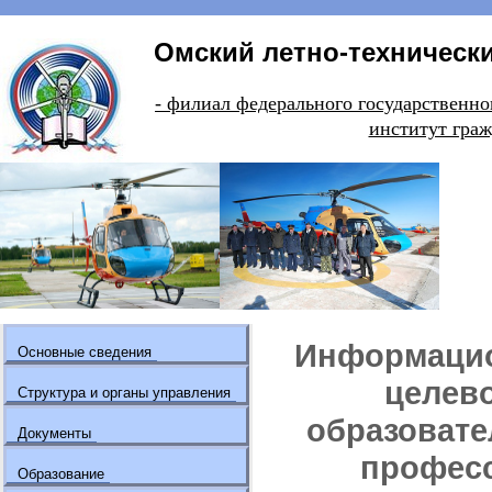
Омский летно-технически
- филиал федерального государстве
институт граж
Информацио
Основные сведения
целево
Структура и органы управления
образоват
Документы
професс
Образование