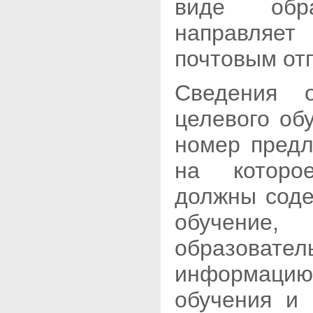
виде обра
направляе
почтовым от
Сведения о
целевого об
номер предл
на которое
должны соде
обучени
образовате
информаци
обучения и 