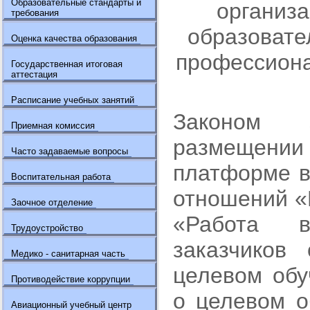
Образовательные стандарты и
организа
требования
образовате
Оценка качества образования
профессиона
Государственная итоговая
аттестация
Расписание учебных занятий
Законом 
Приемная комиссия
размещен
Часто задаваемые вопросы
платформе в
Воспитательная работа
отношений «
Заочное отделение
«Работа в
Трудоустройство
заказчиков
Медико - санитарная часть
целевом обу
Противодействие коррупции
о целевом о
Авиационный учебный центр