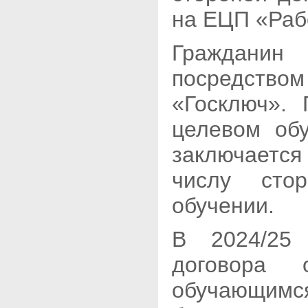
на ЕЦП «Раб
Граждани
посредство
«Госключ».
целевом об
заключается
числу сто
обучении.
В 2024/25 
договора
обучающимс