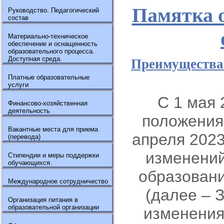
Памятка о
Руководство. Педагогический
состав
Материально-техническое
обеспечение и оснащенность
образовательного процесса.
Доступная среда.
Преимущества 
Платные образовательные
услуги
С 1 мая 
Финансово-хозяйственная
деятельность
положения
Вакантные места для приема
апреля 202
(перевода)
изменений
Стипендии и меры поддержки
обучающихся.
образовани
Международное сотрудничество
(далее – 
Организация питания в
образовательной организации
изменения