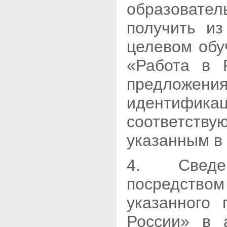
образовате
получить и
целевом обу
«Работа в 
предложени
идентиф
соответс
указанным в 
4. Сведен
посредств
указанного
России» в 