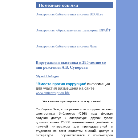
Полезные ссылки
Электронная библиотечная система BOOK.ru
Электронная образовательная платформа ЮРАЙТ
Электронная библиотечная система Лань
Виртуальная выставка к 295-летию со
дня рождения А.В. Суворова
Музей Победы
"Вместе против коррупции!
информация
для участия размещена на сайте
www.anticorruption.life
Уважаемые преподаватели и курсанты!
Сообщаем Вам, что в рамках консорциума сетевых
электронных библиотек (СЭБ) наш филиал
получил доступ к литературе других вузов:
дополнительно 25000 наименований учебной и
научной литературы для преподавателей и
студентов по всем областям знаний. Доступ к
литературе осуществляется с компьютеров