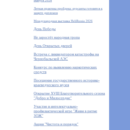
Выпуск 2026
Летная практика пройдена: курсанты готовятся к
защите дипломов
Международная выставка HeliRussia 2026
День Победы
Не заростёт народная тропа
День Открытых дверей
Встреча с ликвидатором катастрофы на
Чернобыльской АЭС
Конкурс по выявлению наркотических
средств
Посещение государственного историко-
краеведческого музея
Открытие XVIII Благотворительного сезона
"Добро и Милосердие"
Участие в интелектуально-
профилактической игре "Живи в ритме
ЗОЖ"
Акция "Чистота и порядок"