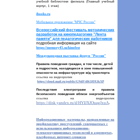
учебной библиотеки филиала (Главный учебный
корпус, 1 этаж)
ibooks.ru
Мобильное приложение "МЧС России"
Всероссийский фестиваль методических
разработок на кинопедагогике "Лента
памяти" для педагогических работников
подробная информация на сайте
https://memory45.su/kinofest
Международная выставка-форум "Россия"
Правила поведения граждан, в том числе, детей
и подростков, находящихся в зоне повышенной
опасности на инфраструктуре ж/д транспорта
ссылка на видеоролик
https://cloud.mail.ru/public/GNdF/dKQDX1kXP
Последствия электротравм и правила
безопасного поведения вблизи энергообъектов
ссылка на видеоролик
https://disk.yandex.ru/d/HYIJXJOuagJxuA
.
Информационные материалы, направленные на
профилактику преступлений, совершаемых с
использованием информационно-
телекоммуниционных технологий в аэропортах,
платформах интернет-сервисов