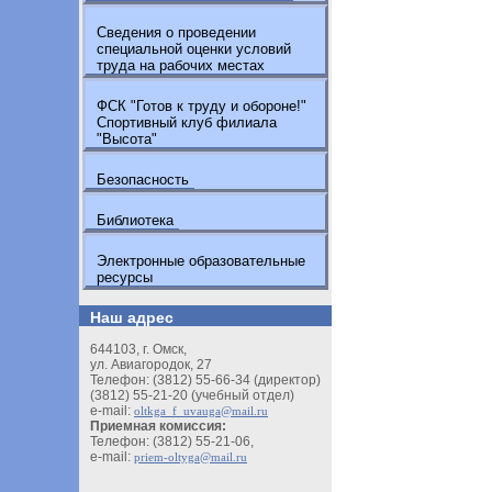
Сведения о проведении
специальной оценки условий
труда на рабочих местах
ФСК "Готов к труду и обороне!"
Спортивный клуб филиала
"Высота"
Безопасность
Библиотека
Электронные образовательные
ресурсы
Наш адрес
644103, г. Омск,
ул. Авиагородок, 27
Телефон: (3812) 55-66-34 (директор)
(3812) 55-21-20 (учебный отдел)
e-mail:
oltkga_f_uvauga@mail.ru
Приемная комиссия:
Телефон: (3812) 55-21-06,
e-mail:
priem-oltyga@mail.ru