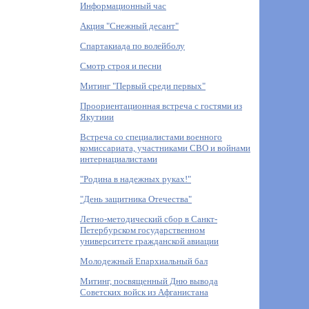
Информационный час
Акция "Снежный десант"
Спартакиада по волейболу
Смотр строя и песни
Митинг "Первый среди первых"
Проориентационная встреча с гостями из
Якутиии
Встреча со специалистами военного
комиссариата, участниками СВО и войнами
интернациалистами
"Родина в надежных руках!"
"День защитника Отечества"
Летно-методический сбор в Санкт-
Петербурском государственном
университете гражданской авиации
Молодежный Епархиальный бал
Митинг, посвященный Дню вывода
Советских войск из Афганистана