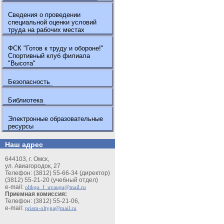
Сведения о проведении
специальной оценки условий
труда на рабочих местах
ФСК "Готов к труду и обороне!"
Спортивный клуб филиала
"Высота"
Безопасность
Библиотека
Электронные образовательные
ресурсы
Наш адрес
644103, г. Омск,
ул. Авиагородок, 27
Телефон: (3812) 55-66-34 (директор)
(3812) 55-21-20 (учебный отдел)
e-mail:
oltkga_f_uvauga@mail.ru
Приемная комиссия:
Телефон: (3812) 55-21-06,
e-mail:
priem-oltyga@mail.ru