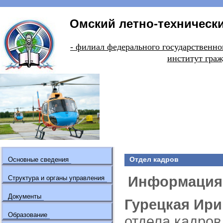
Омский летно-технически
- филиал федерального государстве
институт граж
Отдел кадров
Основные сведения
Информация 
Структура и органы управления
Документы
Гурецкая Ири
Образование
отдела кадров