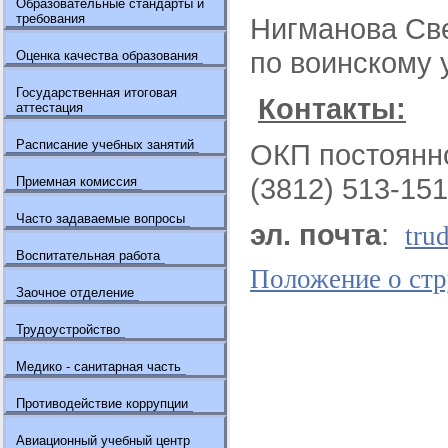
Образовательные стандарты и
требования
Нигманова Све
по воинскому 
Оценка качества образования
Государственная итоговая
Контакты:
аттестация
Расписание учебных занятий
ОКП постоянно
(3812) 513-151
Приемная комиссия
Часто задаваемые вопросы
эл. почта
:
tru
Воспитательная работа
Положение о стр
Заочное отделение
Трудоустройство
Медико - санитарная часть
Противодействие коррупции
Авиационный учебный центр