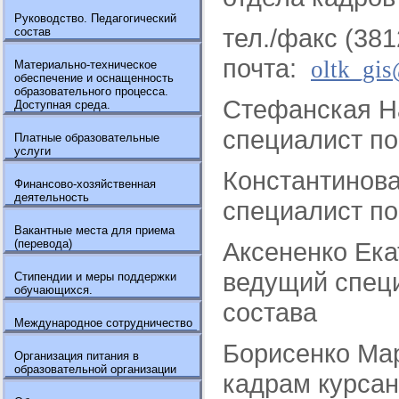
Руководство. Педагогический
тел./факс (381
состав
почта:
oltk_gis
Материально-техническое
обеспечение и оснащенность
образовательного процесса.
Стефанская Н
Доступная среда.
специалист по
Платные образовательные
услуги
Константинова
Финансово-хозяйственная
деятельность
специалист по
Вакантные места для приема
(перевода)
Аксененко Ека
ведущий специ
Стипендии и меры поддержки
обучающихся.
состава
Международное сотрудничество
Борисенко Мар
Организация питания в
образовательной организации
кадрам курсан