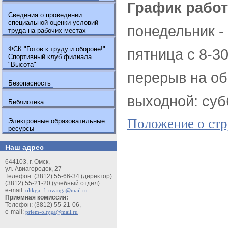
График рабо
Сведения о проведении
специальной оценки условий
понедельник - 
труда на рабочих местах
ФСК "Готов к труду и обороне!"
пятница с 8-30
Спортивный клуб филиала
"Высота"
перерыв на об
Безопасность
выходной: суб
Библиотека
Положение о стр
Электронные образовательные
ресурсы
Наш адрес
644103, г. Омск,
ул. Авиагородок, 27
Телефон: (3812) 55-66-34 (директор)
(3812) 55-21-20 (учебный отдел)
e-mail:
oltkga_f_uvauga@mail.ru
Приемная комиссия:
Телефон: (3812) 55-21-06,
e-mail:
priem-oltyga@mail.ru