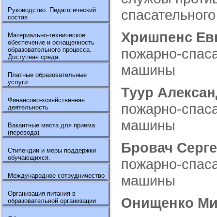
Руководство. Педагогический
спасательного
состав
Хришпенс Ев
Материально-техническое
обеспечение и оснащенность
пожарно-спаса
образовательного процесса.
Доступная среда.
машины
Платные образовательные
услуги
Туур Алекса
Финансово-хозяйственная
пожарно-спаса
деятельность
машины
Вакантные места для приема
(перевода)
Бровач Серг
Стипендии и меры поддержки
обучающихся.
пожарно-спаса
Международное сотрудничество
машины
Организация питания в
Онищенко Ми
образовательной организации