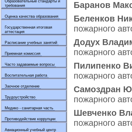
Образовательные стандарты и
Баранов Мак
требования
Беленков Ни
Оценка качества образования
пожарного ав
Государственная итоговая
аттестация
Додух Влади
Расписание учебных занятий
пожарного ав
Приемная комиссия
Пилипенко В
Часто задаваемые вопросы
пожарного ав
Воспитательная работа
Заочное отделение
Самоздран Ю
пожарного ав
Трудоустройство
Медико - санитарная часть
Шевченко Вл
Противодействие коррупции
пожарного ав
Авиационный учебный центр